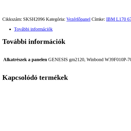
Cikkszám:
SKSH2096
Kategória:
Vezérlőpanel
Címke:
IBM L170 6
További információk
További információk
Alkatrészek a panelen
GENESIS gm2120, Winbond W39F010P-7
Kapcsolódó termékek