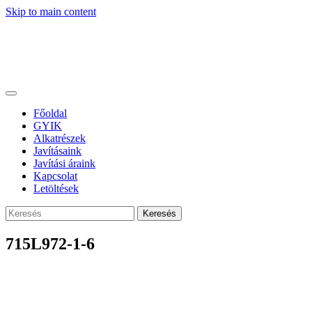
Skip to main content
Főoldal
GYIK
Alkatrészek
Javításaink
Javítási áraink
Kapcsolat
Letöltések
Keresés
715L972-1-6