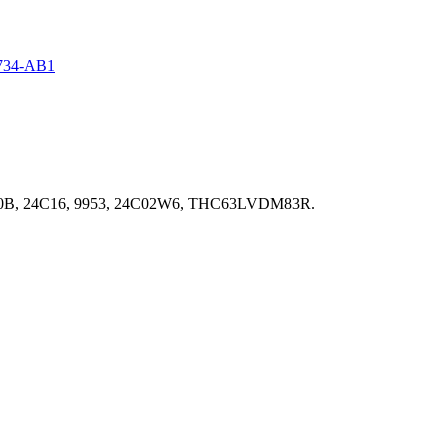
734-AB1
0B, 24C16, 9953, 24C02W6, THC63LVDM83R.