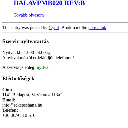
DALAVPMB020 REV:B
Tovább olvasom
This entry was posted by
Gyuri
. Bookmark the
permalink
.
Szerviz nyitvatartás
Nyitva: kb. 13:00-24:00-ig
A nyitvatartásról érdeklődjön telefonon!
A szerviz jelenleg:
nyitva
Elérhetőségek
Cím:
1141 Budapest, Vezér utca 113/C
Email:
info@sekepsehang.hu
Telefon:
+36-30/9-510-510