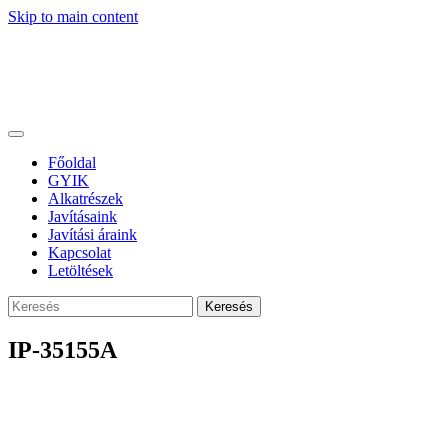
Skip to main content
Főoldal
GYIK
Alkatrészek
Javításaink
Javítási áraink
Kapcsolat
Letöltések
Keresés
IP-35155A